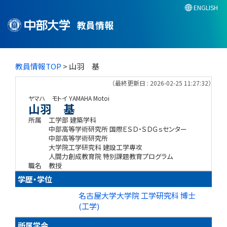
ENGLISH
教員情報
教員情報TOP
> 山羽 基
（最終更新日 : 2026-02-25 11:27:32）
ヤマハ モトイ
YAMAHA Motoi
山羽 基
所属
工学部 建築学科
中部高等学術研究所 国際ＥＳＤ・ＳＤＧｓセンター
中部高等学術研究所
大学院工学研究科 建設工学専攻
人間力創成教育院 特別課題教育プログラム
職名
教授
学歴・学位
名古屋大学大学院 工学研究科 博士
(工学)
所属学会