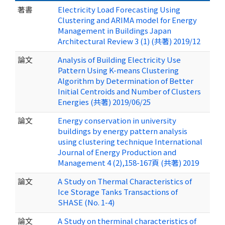
著書
Electricity Load Forecasting Using
Clustering and ARIMA model for Energy
Management in Buildings Japan
Architectural Review 3 (1) (共著) 2019/12
論文
Analysis of Building Electricity Use
Pattern Using K-means Clustering
Algorithm by Determination of Better
Initial Centroids and Number of Clusters
Energies (共著) 2019/06/25
論文
Energy conservation in university
buildings by energy pattern analysis
using clustering technique International
Journal of Energy Production and
Management 4 (2),158-167頁 (共著) 2019
論文
A Study on Thermal Characteristics of
Ice Storage Tanks Transactions of
SHASE (No. 1-4)
論文
A Study on therminal characteristics of