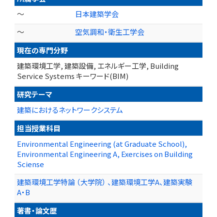
～
日本建築学会
～
空気調和・衛生工学会
現在の専門分野
建築環境工学, 建築設備, エネルギー工学, Building
Service Systems キーワード(BIM)
研究テーマ
建築におけるネットワークシステム
担当授業科目
Environmental Engineering (at Graduate School),
Environmental Engineering A, Exercises on Building
Sciense
建築環境工学特論 （大学院） 、建築環境工学A、建築実験
A・B
著書・論文歴