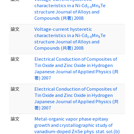
characteristics in a Ni-Cd
Mn
Te
1-X
X
structure Journal of Alloys and
Compounds (共著) 2008
論文
Voltage-current hysteretic
characteristics in a Ni-Cd
Mn
Te
1-X
X
structure Journal of Alloys and
Compounds (共著) 2008
論文
Electrical Conduction of Composites of
Tin Oxide and Zinc Oxide in Hydrogen
Japanese Journal of Applied Physics (共
著) 2007
論文
Electrical Conduction of Composites of
Tin Oxide and Zinc Oxide in Hydrogen
Japanese Journal of Applied Physics (共
著) 2007
論文
Metal-organic vapor phase epitaxy
growth and crystallographic study of
vanadium-doped ZnSe phys. stat. sol.(b)