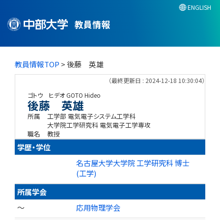
ENGLISH
教員情報
教員情報TOP
> 後藤 英雄
（最終更新日 : 2024-12-18 10:30:04）
ゴトウ ヒデオ
GOTO Hideo
後藤 英雄
所属
工学部 電気電子システム工学科
大学院工学研究科 電気電子工学専攻
職名
教授
学歴・学位
名古屋大学大学院 工学研究科 博士
(工学)
所属学会
～
応用物理学会