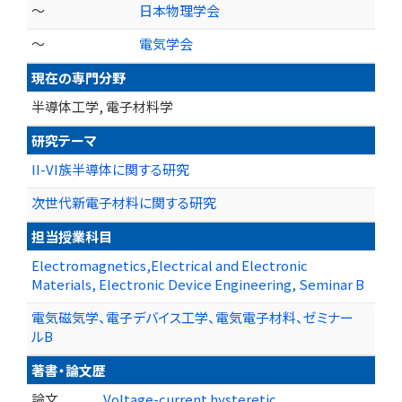
～
日本物理学会
～
電気学会
現在の専門分野
半導体工学, 電子材料学
研究テーマ
II-VI族半導体に関する研究
次世代新電子材料に関する研究
担当授業科目
Electromagnetics,Electrical and Electronic
Materials, Electronic Device Engineering, Seminar B
電気磁気学、電子デバイス工学、電気電子材料、ゼミナー
ルB
著書・論文歴
論文
Voltage-current hysteretic