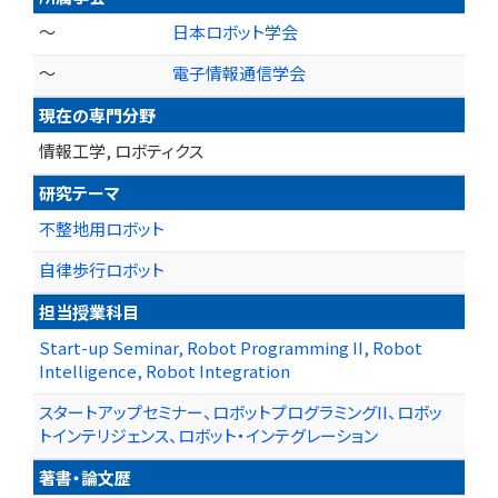
～
日本ロボット学会
～
電子情報通信学会
現在の専門分野
情報工学, ロボティクス
研究テーマ
不整地用ロボット
自律歩行ロボット
担当授業科目
Start-up Seminar, Robot Programming II, Robot
Intelligence, Robot Integration
スタートアップセミナー、ロボットプログラミングII、ロボッ
トインテリジェンス、ロボット・インテグレーション
著書・論文歴