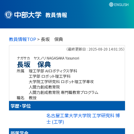
ENGLISH
教員情報
教員情報TOP
> 長坂 保典
（最終更新日 : 2025-08-20 14:01:35）
ナガサカ ヤスノリ
NAGASAKA Yasunori
長坂 保典
所属
理工学部 AIロボティクス学科
工学部 ロボット理工学科
大学院工学研究科 ロボット理工学専攻
人間力創成教育院
人間力創成教育院 専門職教育プログラム
職名
教授
学歴・学位
名古屋工業大学大学院 工学研究科 博
士 (工学)
所属学会