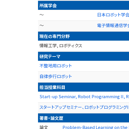
所属学会
～
日本ロボット学
～
電子情報通信学
現在の専門分野
情報工学, ロボティクス
研究テーマ
不整地用ロボット
自律歩行ロボット
担当授業科目
Start-up Seminar, Robot Programming II, R
スタートアップセミナー、ロボットプログラミングI
著書・論文歴
論文
Problem-Based Learning on the B