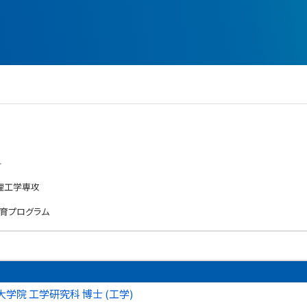
科
理工学専攻
育プログラム
学院 工学研究科 博士 (工学)