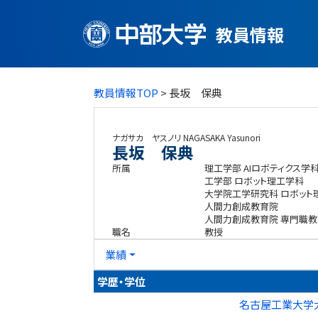
教員情報
教員情報TOP
> 長坂 保典
ナガサカ ヤスノリ
NAGASAKA Yasunori
長坂 保典
所属
理工学部 AIロボティクス学
工学部 ロボット理工学科
大学院工学研究科 ロボット
人間力創成教育院
人間力創成教育院 専門職教
職名
教授
業績
学歴・学位
名古屋工業大学大