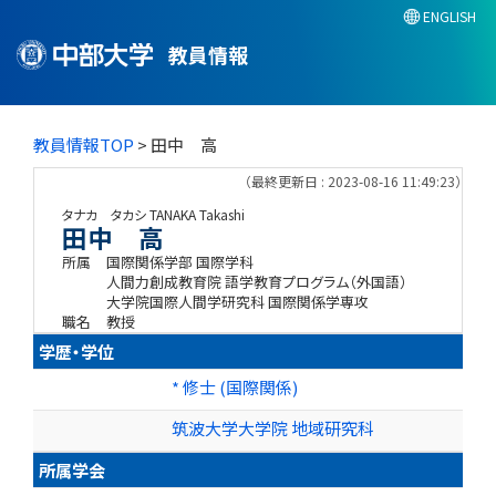
ENGLISH
教員情報
教員情報TOP
> 田中 高
（最終更新日 : 2023-08-16 11:49:23）
タナカ タカシ
TANAKA Takashi
田中 高
所属
国際関係学部 国際学科
人間力創成教育院 語学教育プログラム（外国語）
大学院国際人間学研究科 国際関係学専攻
職名
教授
学歴・学位
* 修士 (国際関係)
筑波大学大学院 地域研究科
所属学会