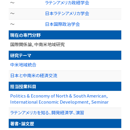
～
ラテンアメリカ政経学会
～
日本ラテンアメリカ学会
～
日本国際政治学会
現在の専門分野
国際関係論, 中南米地域研究
研究テーマ
中米地域統合
日本と中南米の経済交流
担当授業科目
Politics & Economy of North & South American,
International Economic Development, Seminar
ラテンアメリカを知る、開発経済学、演習
著書・論文歴