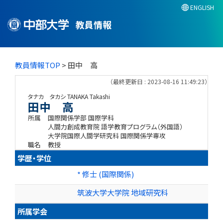
ENGLISH
教員情報
教員情報TOP
> 田中 高
（最終更新日 : 2023-08-16 11:49:23）
タナカ タカシ
TANAKA Takashi
田中 高
所属
国際関係学部 国際学科
人間力創成教育院 語学教育プログラム（外国語）
大学院国際人間学研究科 国際関係学専攻
職名
教授
学歴・学位
* 修士 (国際関係)
筑波大学大学院 地域研究科
所属学会