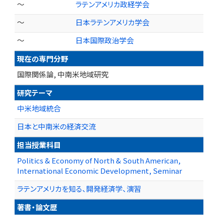
～
ラテンアメリカ政経学会
～
日本ラテンアメリカ学会
～
日本国際政治学会
現在の専門分野
国際関係論, 中南米地域研究
研究テーマ
中米地域統合
日本と中南米の経済交流
担当授業科目
Politics & Economy of North & South American,
International Economic Development, Seminar
ラテンアメリカを知る、開発経済学、演習
著書・論文歴