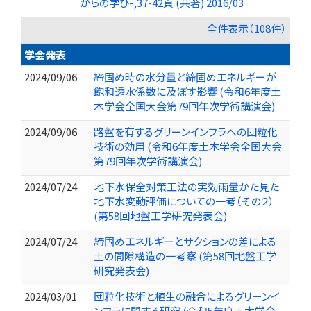
からの学び-,37-42頁 (共著) 2016/03
全件表示（108件）
学会発表
2024/09/06
締固め時の水分量と締固めエネルギーが
飽和透水係数に及ぼす影響 (令和6年度土
木学会全国大会第79回年次学術講演会)
2024/09/06
路盤を有するグリーンインフラへの団粒化
技術の効用 (令和6年度土木学会全国大会
第79回年次学術講演会)
2024/07/24
地下水保全対策工法の実効雨量かた見た
地下水変動評価についての一考（その２）
(第58回地盤工学研究発表会)
2024/07/24
締固めエネルギーとサクションの差による
土の間隙構造の一考察 (第58回地盤工学
研究発表会)
2024/03/01
団粒化技術と植生の融合によるグリーンイ
ンフラに関する研究 (令和5年度土木学会