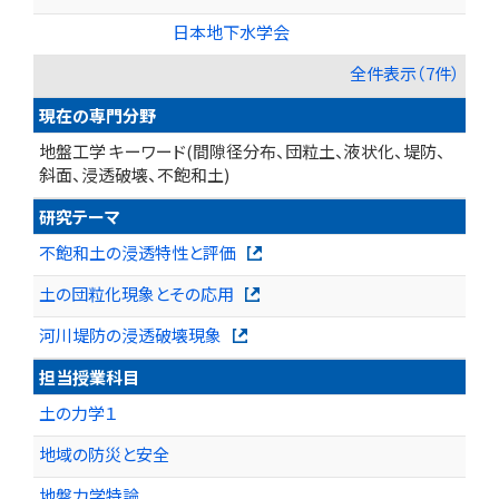
日本地下水学会
全件表示（7件）
現在の専門分野
地盤工学 キーワード(間隙径分布、団粒土、液状化、堤防、
斜面、浸透破壊、不飽和土)
研究テーマ
不飽和土の浸透特性と評価
土の団粒化現象とその応用
河川堤防の浸透破壊現象
担当授業科目
土の力学１
地域の防災と安全
地盤力学特論