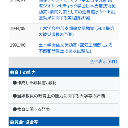
際ジオシンセティック学会日本支部技術奨
励賞 (豪雨対策としての透気遮水シート設
置効果に関する実堤防試験)
1994/05
土木学会中部支部論文奨励賞 (河川堤防
の被災規模の予測)
1991/06
土木学会論文奨励賞 (空気圧制御による
不飽和砂質土の透水試験法)
全件表示（6件）
教育上の能力
●作成した教科書、教材
●当該教員の教育上の能力に関する大学等の評価
●教育に関する発表
委員会・協会等