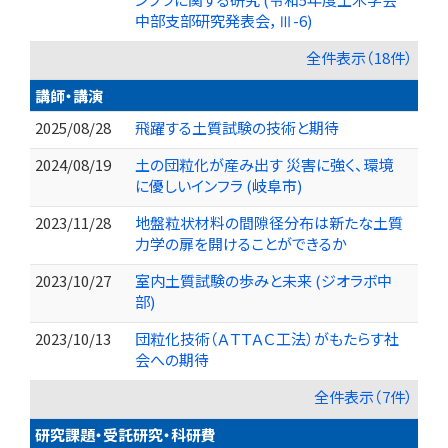
中部支部研究発表会，Ⅲ-6)
全件表示（18件）
講師・講演
2025/08/28
飛躍する土質試験の技術と期待
2024/08/19
土の団粒化が産み出す 災害に強く、環境
に優しいインフラ (岐阜市)
2023/11/28
地盤粒状材料の間隙径分布は新たな土質
力学の扉を開けることができるか
2023/10/27
室内土質試験の歩みと未来 (ジオラボ中
部)
2023/10/13
団粒化技術（ＡＴＴＡＣ工法）がもたらす社
会への期待
全件表示（7件）
研究課題・受託研究・科研費