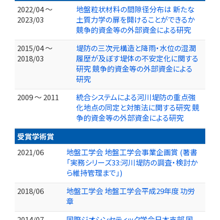
2022/04 ～
地盤粒状材料の間隙径分布は 新たな
2023/03
土質力学の扉を開けることができるか
競争的資金等の外部資金による研究
2015/04 ～
堤防の三次元構造と降雨・水位の湿潤
2018/03
履歴が及ぼす堤体の不安定化に関する
研究 競争的資金等の外部資金による
研究
2009 ～ 2011
統合システムによる河川堤防の重点強
化地点の同定と対策法に関する研究 競
争的資金等の外部資金による研究
受賞学術賞
2021/06
地盤工学会 地盤工学会事業企画賞 (著書
「実務シリーズ33:河川堤防の調査・検討か
ら維持管理まで」)
2018/06
地盤工学会 地盤工学会平成29年度 功労
章
2014/07
国際ジオシンセティック学会日本支部 国