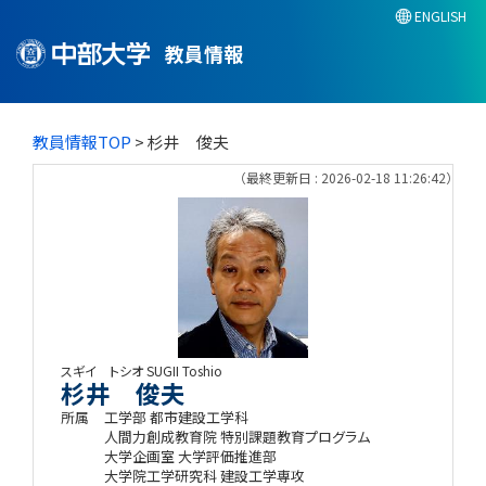
ENGLISH
教員情報
教員情報TOP
> 杉井 俊夫
（最終更新日 : 2026-02-18 11:26:42）
スギイ トシオ
SUGII Toshio
杉井 俊夫
所属
工学部 都市建設工学科
人間力創成教育院 特別課題教育プログラム
大学企画室 大学評価推進部
大学院工学研究科 建設工学専攻