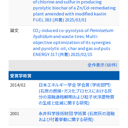
of chlorine and sulfur in producing
pyrolytic biochar of a Zn/Cd-remediating
plant amended with modified kaolin
FUEL 383 (共著) 2025/03/01
論文
CO
-induced co-pyrolysis of
Pennisetum
2
hydridum
and waste tires: Multi-
objective optimization of its synergies
and pyrolytic oil, char and gas outputs
ENERGY 317 (共著) 2025/02/15
全件表示（60件）
受賞学術賞
2014/02
日本エネルギー学会 学会賞（学術部門）
(石炭の燃焼・ガス化プロセスにおける灰
分の溶融過程解明および粒子状浮遊物質
の生成と低減に関する研究)
2001
永井科学技術財団 学術賞 (石炭灰の溶融
および付着挙動に関する研究)