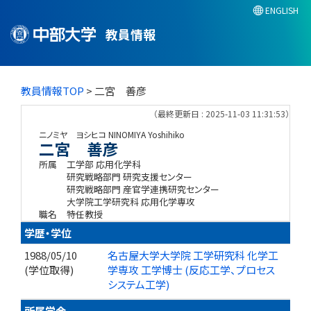
ENGLISH
教員情報
教員情報TOP
> 二宮 善彦
（最終更新日 : 2025-11-03 11:31:53）
ニノミヤ ヨシヒコ
NINOMIYA Yoshihiko
二宮 善彦
所属
工学部 応用化学科
研究戦略部門 研究支援センター
研究戦略部門 産官学連携研究センター
大学院工学研究科 応用化学専攻
職名
特任教授
学歴・学位
1988/05/10
名古屋大学大学院 工学研究科 化学工
(学位取得)
学専攻 工学博士 (反応工学、プロセス
システム工学)
所属学会