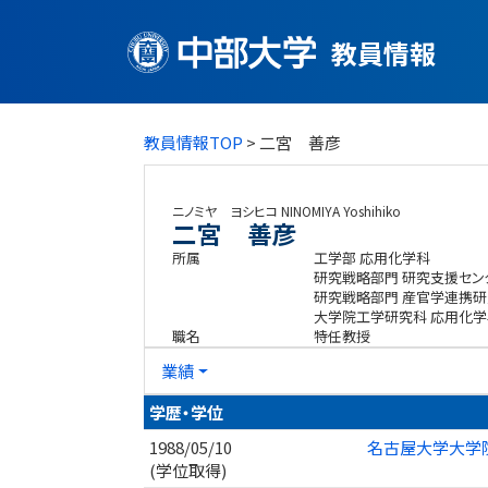
教員情報
教員情報TOP
> 二宮 善彦
ニノミヤ ヨシヒコ
NINOMIYA Yoshihiko
二宮 善彦
所属
工学部 応用化学科
研究戦略部門 研究支援セン
研究戦略部門 産官学連携研
大学院工学研究科 応用化
職名
特任教授
業績
学歴・学位
1988/05/10
名古屋大学大学院
(学位取得)