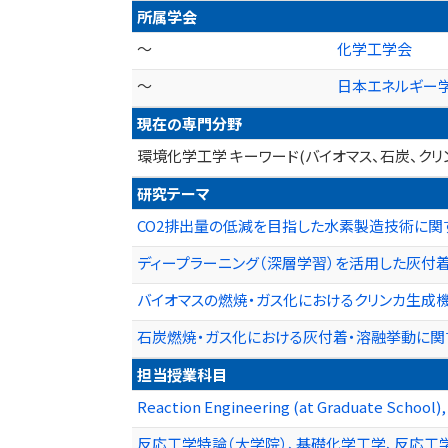
所属学会
～
化学工学会
～
日本エネルギー
現在の専門分野
環境化学工学 キーワード(バイオマス、石炭、クリン
研究テーマ
CO2排出量の低減を目指した水素製造技術に関
ディープラーニング（深層学習）を活用した灰付
バイオマスの燃焼・ガス化におけるクリンカ生成
石炭燃焼・ガス化における灰付着・溶融挙動に関
担当授業科目
Reaction Engineering (at Graduate School),
反応工学特論（大学院）、基礎化学工学、反応工