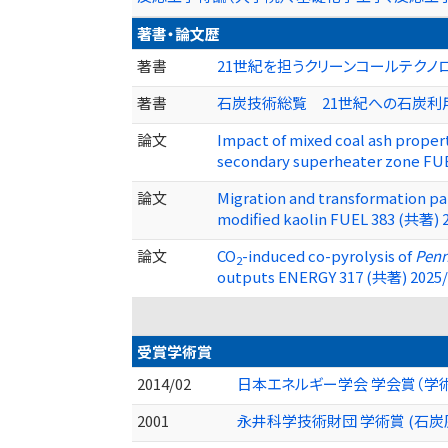
著書・論文歴
著書
21世紀を担うクリーンコールテクノロジー
著書
石炭技術総覧 21世紀への石炭利用と
論文
Impact of mixed coal ash properti
secondary superheater zone FU
論文
Migration and transformation pa
modified kaolin FUEL 383 (共著) 
論文
CO
-induced co-pyrolysis of
Penn
2
outputs ENERGY 317 (共著) 2025/
受賞学術賞
2014/02
日本エネルギー学会 学会賞（学
2001
永井科学技術財団 学術賞 (石