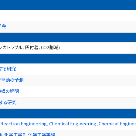
学会
カトラブル、灰付着、CO2削減)
する研究
着挙動の予測
機構の解明
する研究
 Reaction Engineering, Chemical Engineering, Chemical Engine
学、化学工学B、化学工学実験