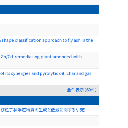
 shape classification approach to fly ash in the
f a Zn/Cd-remediating plant amended with
f its synergies and pyrolytic oil, char and gas
全件表示（60件）
よび粒子状浮遊物質の生成と低減に関する研究)