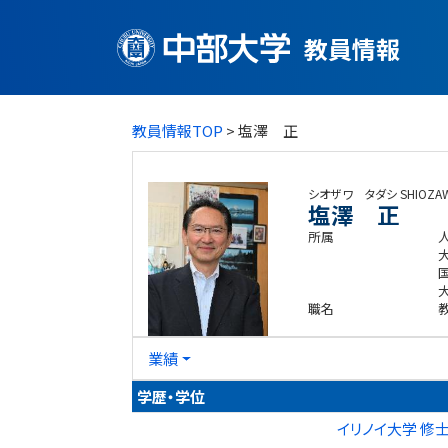
教員情報
教員情報TOP
> 塩澤 正
シオザワ タダシ
SHIOZAW
塩澤 正
所属
職名
業績
学歴・学位
イリノイ大学 修士 