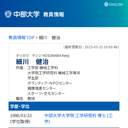
ENGLISH
教員情報
教員情報TOP
> 細川 健治
（最終更新日 : 2025-03-25 16:00:48）
ホソカワ ケンジ
HOSOKAWA Kenji
細川 健治
所属
工学部 機械工学科
大学院工学研究科 機械工学専攻
学生部
ボランティア・ＮＰＯセンター
健康増進センター
スポーツ・文化センター
職名
教授
学歴・学位
1990/03/23
中部大学大学院 工学研究科 博士 (工
(学位取得)
学)