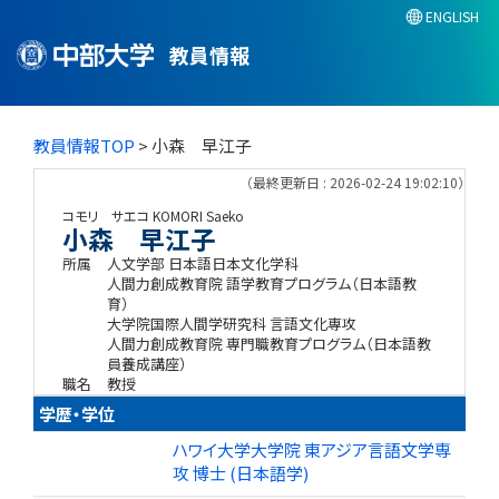
ENGLISH
教員情報
教員情報TOP
> 小森 早江子
（最終更新日 : 2026-02-24 19:02:10）
コモリ サエコ
KOMORI Saeko
小森 早江子
所属
人文学部 日本語日本文化学科
人間力創成教育院 語学教育プログラム（日本語教
育）
大学院国際人間学研究科 言語文化専攻
人間力創成教育院 専門職教育プログラム（日本語教
員養成講座）
職名
教授
学歴・学位
ハワイ大学大学院 東アジア言語文学専
攻 博士 (日本語学)