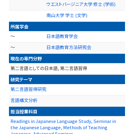
ウエストバージニア大学 修士 (学術)
南山大学 学士 (文学)
所属学会
～
日本語教育学会
～
日本語教育方法研究会
現在の専門分野
第二言語としての日本語, 第二言語習得
研究テーマ
第二言語習得研究
言語構文分析
担当授業科目
Readings in Japanese Language Study, Seminar in
the Japanese Language, Methods of Teaching
Japanese, Advanced Seminar