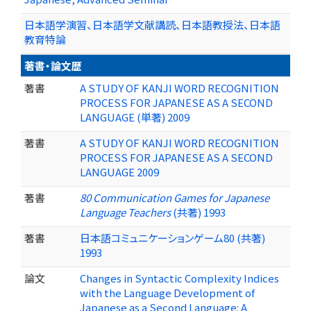
日本語学演習、日本語学文献講読、日本語教授法、日本語
教育特論
著書・論文歴
著書
A STUDY OF KANJI WORD RECOGNITION
PROCESS FOR JAPANESE AS A SECOND
LANGUAGE (単著) 2009
著書
A STUDY OF KANJI WORD RECOGNITION
PROCESS FOR JAPANESE AS A SECOND
LANGUAGE 2009
著書
80 Communication Games for Japanese
Language Teachers
(共著) 1993
著書
日本語コミュニケーションゲーム80 (共著)
1993
論文
Changes in Syntactic Complexity Indices
with the Language Development of
Japanese as a Second Language: A