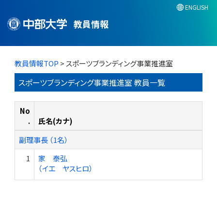
ENGLISH
教員情報
教員情報TOP
> スポーツブランディング事業推進室
スポーツブランディング事業推進室 教員一覧
No
.
氏名(カナ)
副理事長 （1名）
1
家 泰弘
（イエ ヤスヒロ）