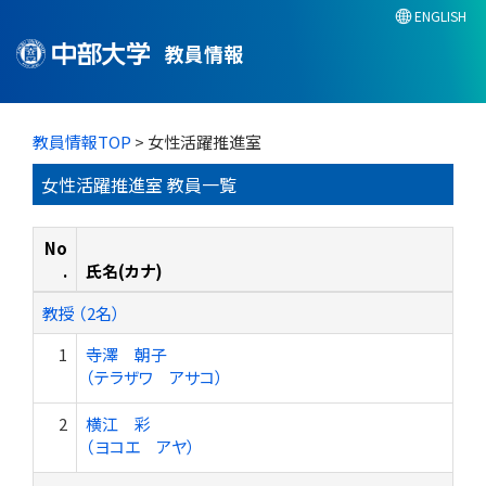
ENGLISH
教員情報
教員情報TOP
> 女性活躍推進室
女性活躍推進室 教員一覧
No
.
氏名(カナ)
教授 （2名）
1
寺澤 朝子
（テラザワ アサコ）
2
横江 彩
（ヨコエ アヤ）