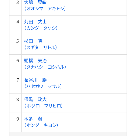
3
大嶋 晃敏
（オオシマ アキトシ）
4
苅田 丈士
（カンダ タケシ）
5
杉田 暁
（スギタ サトル）
6
棚橋 美治
（タナハシ ヨシハル）
7
長谷川 勝
（ハセガワ マサル）
8
保黒 政大
（ホグロ マサヒロ）
9
本多 潔
（ホンダ キヨシ）