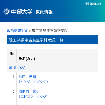
ENGLISH
教員情報
教員情報TOP
> 理工学部 宇宙航空学科
理工学部 宇宙航空学科 教員一覧
No
.
氏名(カナ)
教授 （9名）
1
池田 忠繁
（イケダ タダシゲ）
2
海老沼 拓史
（エビヌマ タクジ）