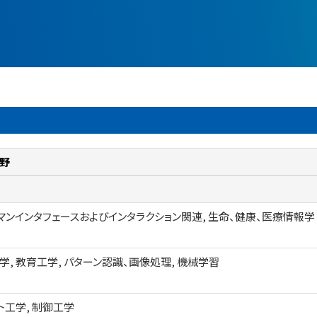
野
マンインタフェースおよびインタラクション関連, 生命、健康、医療情報学
学, 教育工学, パターン認識、画像処理, 機械学習
ト工学, 制御工学