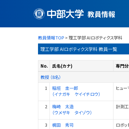
教員情報
教員情報TOP
> 理工学部 AIロボティクス学科
理工学部 AIロボティクス学科 教員一覧
No.
氏名(カナ)
専門分
教授 （8名）
1
稲垣 圭一郎
ヒュー
（イナガキ ケイイチロウ）
2
梅崎 太造
計測工
（ウメザキ タイゾウ）
3
梶田 秀司
ロボッ