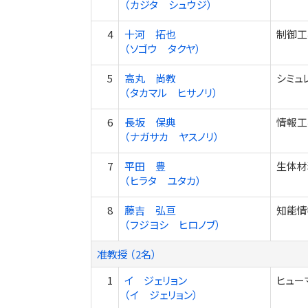
（カジタ シュウジ）
4
十河 拓也
制御工
（ソゴウ タクヤ）
5
高丸 尚教
シミュ
（タカマル ヒサノリ）
6
長坂 保典
情報工
（ナガサカ ヤスノリ）
7
平田 豊
生体材
（ヒラタ ユタカ）
8
藤吉 弘亘
知能情
（フジヨシ ヒロノブ）
准教授 （2名）
1
イ ジェリョン
ヒュー
（イ ジェリョン）