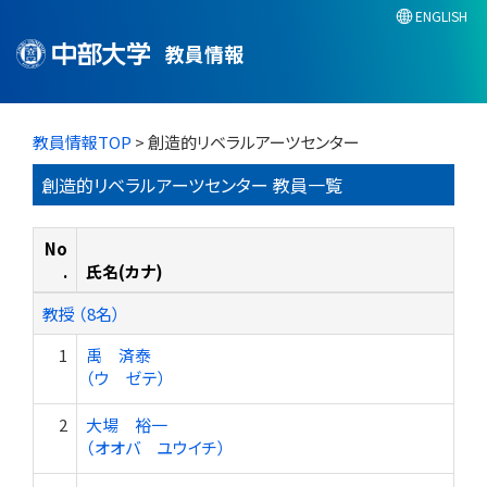
ENGLISH
教員情報
教員情報TOP
> 創造的リベラルアーツセンター
創造的リベラルアーツセンター 教員一覧
No
.
氏名(カナ)
教授 （8名）
1
禹 済泰
（ウ ゼテ）
2
大場 裕一
（オオバ ユウイチ）