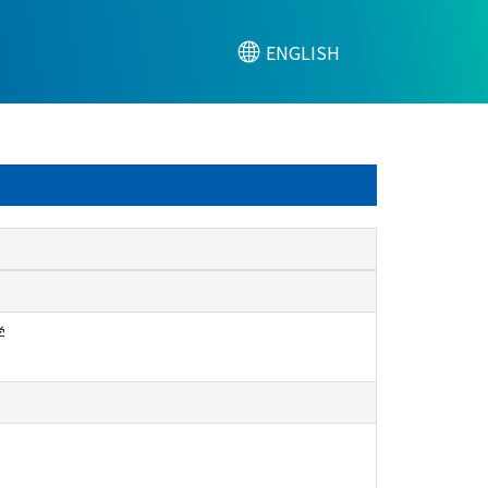
ENGLISH
学