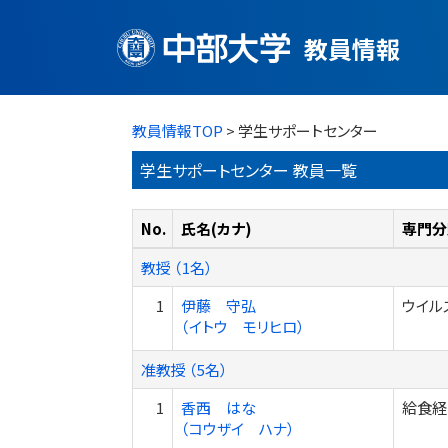
教員情報
教員情報TOP
> 学生サポートセンター
学生サポートセンター 教員一覧
No.
氏名(カナ)
専門分
教授 （1名）
1
伊藤 守弘
ウイル
（イトウ モリヒロ）
准教授 （5名）
1
香西 はな
給食経営
（コウザイ ハナ）