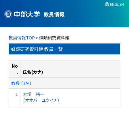
ENGLISH
教員情報
教員情報TOP
> 蝶類研究資料館
蝶類研究資料館 教員一覧
No
.
氏名(カナ)
教授 （1名）
1
大場 裕一
（オオバ ユウイチ）