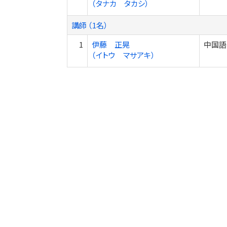
（タナカ タカシ）
講師 （1名）
1
伊藤 正晃
中国語
（イトウ マサアキ）