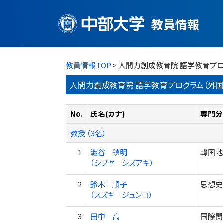
教員情報
教員情報TOP
> 人間力創成教育院 語学教育プロ
人間力創成教育院 語学教育プログラム（外国
No.
氏名(カナ)
専門分
教授 （3名）
1
澁谷 鎮明
韓国地
（シブヤ シズアキ）
2
鈴木 順子
思想史
（スズキ ジュンコ）
3
田中 高
国際関