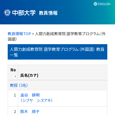
ENGLISH
教員情報
教員情報TOP
> 人間力創成教育院 語学教育プログラム（外
国語）
人間力創成教育院 語学教育プログラム（外国語） 教員
一覧
No
.
氏名(カナ)
教授 （3名）
1
澁谷 鎮明
（シブヤ シズアキ）
2
鈴木 順子