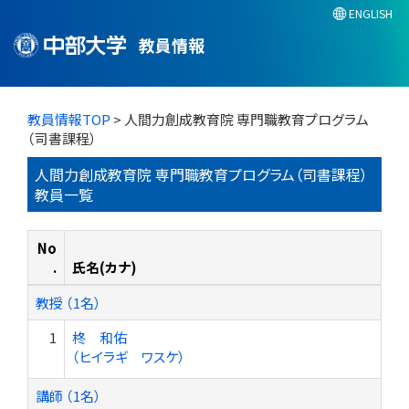
ENGLISH
教員情報
教員情報TOP
> 人間力創成教育院 専門職教育プログラム
（司書課程）
人間力創成教育院 専門職教育プログラム（司書課程）
教員一覧
No
.
氏名(カナ)
教授 （1名）
1
柊 和佑
（ヒイラギ ワスケ）
講師 （1名）