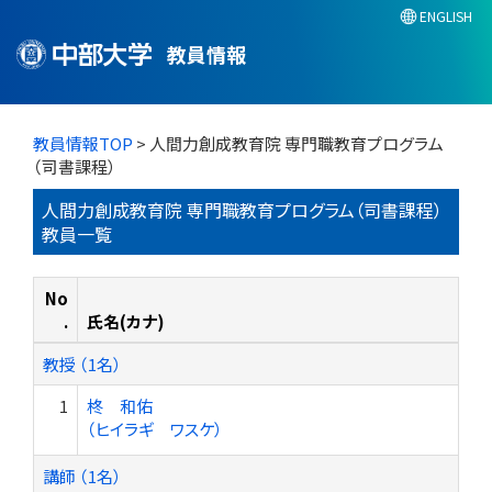
ENGLISH
教員情報
教員情報TOP
> 人間力創成教育院 専門職教育プログラム
（司書課程）
人間力創成教育院 専門職教育プログラム（司書課程）
教員一覧
No
.
氏名(カナ)
教授 （1名）
1
柊 和佑
（ヒイラギ ワスケ）
講師 （1名）