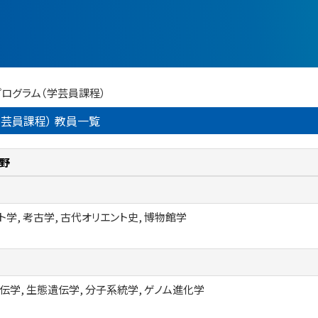
プログラム（学芸員課程）
芸員課程） 教員一覧
野
ト学, 考古学, 古代オリエント史, 博物館学
伝学, 生態遺伝学, 分子系統学, ゲノム進化学