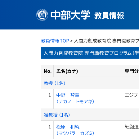
教員情報
教員情報TOP
> 人間力創成教育院 専門職教育
人間力創成教育院 専門職教育プログラム（学
No.
氏名(カナ)
専門分
教授 （1名）
1
中野 智章
エジプ
（ナカノ トモアキ）
准教授 （1名）
1
松原 和純
細胞遺
（マツバラ カズミ）