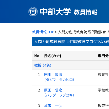
教員情報
教員情報TOP
> 人間力創成教育院 専門職教育
人間力創成教育院 専門職教育プログラム（教
No.
氏名(カナ)
専門分
教授 （4名）
1
田川 隆博
教育社
（タガワ タカヒロ）
2
原田 信之
学校教
（ハラダ ノブユキ）
3
武者 一弘
教育行