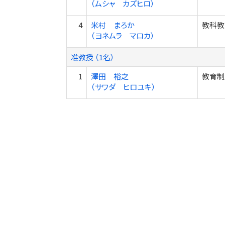
（ムシャ カズヒロ）
4
米村 まろか
教科教
（ヨネムラ マロカ）
准教授 （1名）
1
澤田 裕之
教育制度学
（サワダ ヒロユキ）