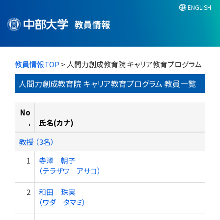
ENGLISH
教員情報
教員情報TOP
> 人間力創成教育院 キャリア教育プログラム
人間力創成教育院 キャリア教育プログラム 教員一覧
No
.
氏名(カナ)
教授 （3名）
1
寺澤 朝子
（テラザワ アサコ）
2
和田 珠実
（ワダ タマミ）