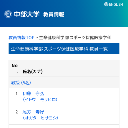
ENGLISH
教員情報
教員情報TOP
> 生命健康科学部 スポーツ保健医療学科
生命健康科学部 スポーツ保健医療学科 教員一覧
No
.
氏名(カナ)
教授 （5名）
1
伊藤 守弘
（イトウ モリヒロ）
2
尾方 寿好
（オガタ ヒサヨシ）