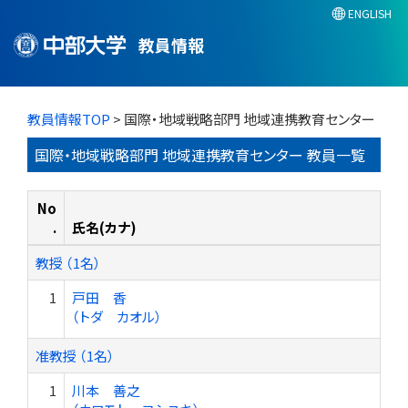
ENGLISH
教員情報
教員情報TOP
> 国際・地域戦略部門 地域連携教育センター
国際・地域戦略部門 地域連携教育センター 教員一覧
No
.
氏名(カナ)
教授 （1名）
1
戸田 香
（トダ カオル）
准教授 （1名）
1
川本 善之