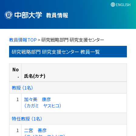
ENGLISH
教員情報
教員情報TOP
> 研究戦略部門 研究支援センター
研究戦略部門 研究支援センター 教員一覧
No
.
氏名(カナ)
教授 （1名）
1
加々美 康彦
（カガミ ヤスヒコ）
特任教授 （1名）
1
二宮 善彦