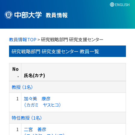
ENGLISH
教員情報
教員情報TOP
> 研究戦略部門 研究支援センター
研究戦略部門 研究支援センター 教員一覧
No
.
氏名(カナ)
教授 （1名）
1
加々美 康彦
（カガミ ヤスヒコ）
特任教授 （1名）
1
二宮 善彦