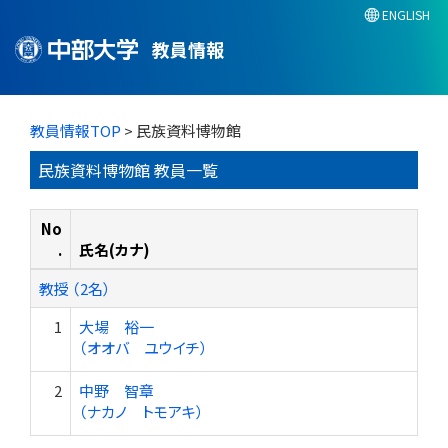
ENGLISH
教員情報
教員情報TOP
> 民族資料博物館
民族資料博物館 教員一覧
No
.
氏名(カナ)
教授 （2名）
1
大場 裕一
（オオバ ユウイチ）
2
中野 智章
（ナカノ トモアキ）