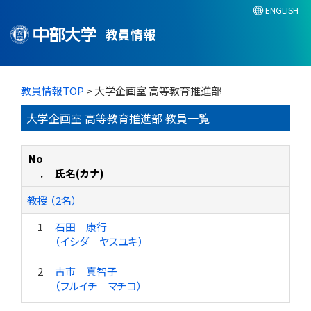
ENGLISH
教員情報
教員情報TOP
> 大学企画室 高等教育推進部
大学企画室 高等教育推進部 教員一覧
No
.
氏名(カナ)
教授 （2名）
1
石田 康行
（イシダ ヤスユキ）
2
古市 真智子
（フルイチ マチコ）