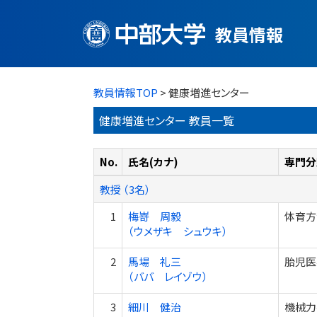
教員情報
教員情報TOP
> 健康増進センター
健康増進センター 教員一覧
No.
氏名(カナ)
専門分
教授 （3名）
1
梅嵜 周毅
体育方
（ウメザキ シュウキ）
2
馬場 礼三
胎児医
（ババ レイゾウ）
3
細川 健治
機械力