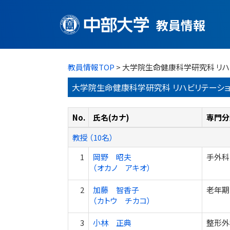
教員情報
教員情報TOP
> 大学院生命健康科学研究科 リ
大学院生命健康科学研究科 リハビリテーショ
No.
氏名(カナ)
専門分
教授 （10名）
1
岡野 昭夫
手外科領
（オカノ アキオ）
2
加藤 智香子
老年期
（カトウ チカコ）
3
小林 正典
整形外