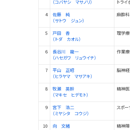
（コバヤシ マサノリ）
トライ
4
佐藤 純
麻酔科
（サトウ ジュン）
5
戸田 香
理学療
（トダ カオル）
6
長谷川 龍一
作業療
（ハセガワ リュウイチ）
7
平山 正昭
脳神経
（ヒラヤマ マサアキ）
8
牧瀬 英幹
精神医
（マキセ ヒデモト）
9
宮下 浩二
スポー
（ミヤシタ コウジ）
10
向 文緒
精神障