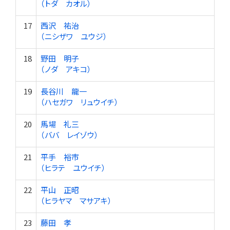
（トダ カオル）
17
西沢 祐治
（ニシザワ ユウジ）
18
野田 明子
（ノダ アキコ）
19
長谷川 龍一
（ハセガワ リュウイチ）
20
馬場 礼三
（ババ レイゾウ）
21
平手 裕市
（ヒラテ ユウイチ）
22
平山 正昭
（ヒラヤマ マサアキ）
23
藤田 孝