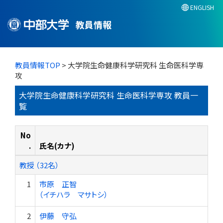
ENGLISH
教員情報
教員情報TOP
> 大学院生命健康科学研究科 生命医科学専
攻
大学院生命健康科学研究科 生命医科学専攻 教員一
覧
No
.
氏名(カナ)
教授 （32名）
1
市原 正智
（イチハラ マサトシ）
2
伊藤 守弘