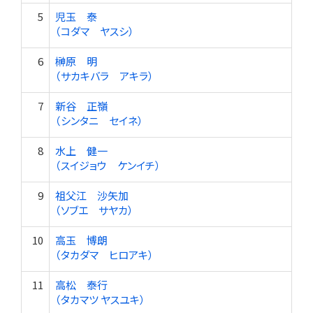
5
児玉 泰
（コダマ ヤスシ）
6
榊原 明
（サカキバラ アキラ）
7
新谷 正嶺
（シンタニ セイネ）
8
水上 健一
（スイジョウ ケンイチ）
9
祖父江 沙矢加
（ソブエ サヤカ）
10
高玉 博朗
（タカダマ ヒロアキ）
11
高松 泰行
（タカマツ ヤスユキ）