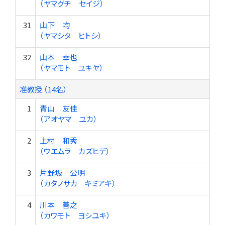
（ヤマグチ セイジ）
31
山下 均
（ヤマシタ ヒトシ）
32
山本 幸也
（ヤマモト ユキヤ）
准教授 （14名）
1
青山 友佳
（アオヤマ ユカ）
2
上村 和秀
（ウエムラ カズヒデ）
3
片野坂 公明
（カタノサカ キミアキ）
4
川本 善之
（カワモト ヨシユキ）