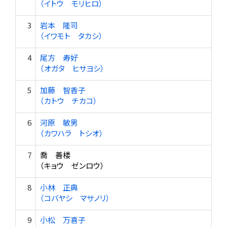
（イトウ モリヒロ）
3
岩本 隆司
（イワモト タカシ）
4
尾方 寿好
（オガタ ヒサヨシ）
5
加藤 智香子
（カトウ チカコ）
6
河原 敏男
（カワハラ トシオ）
7
喬 善楼
（キョウ ゼンロウ）
8
小林 正典
（コバヤシ マサノリ）
9
小松 万喜子