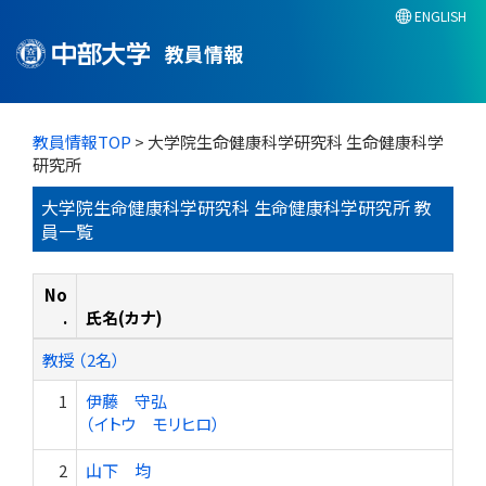
ENGLISH
教員情報
教員情報TOP
> 大学院生命健康科学研究科 生命健康科学
研究所
大学院生命健康科学研究科 生命健康科学研究所 教
員一覧
No
.
氏名(カナ)
教授 （2名）
1
伊藤 守弘
（イトウ モリヒロ）
2
山下 均