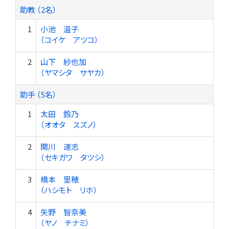
助教 （2名）
1
小池 温子
（コイケ アツコ）
2
山下 紗也加
（ヤマシタ サヤカ）
助手 （5名）
1
太田 鈴乃
（オオタ スズノ）
2
関川 達志
（セキガワ タツシ）
3
橋本 里穂
（ハシモト リホ）
4
矢野 智奈美
（ヤノ チナミ）