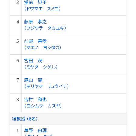
3
堂前 純子
（ドウマエ スミコ）
4
藤原 孝之
（フジワラ タカユキ）
5
前野 善孝
（マエノ ヨシタカ）
6
宮田 茂
（ミヤタ シゲル）
7
森山 龍一
（モリヤマ リュウイチ）
8
吉村 和也
（ヨシムラ カズヤ）
准教授 （6名）
1
草野 由理