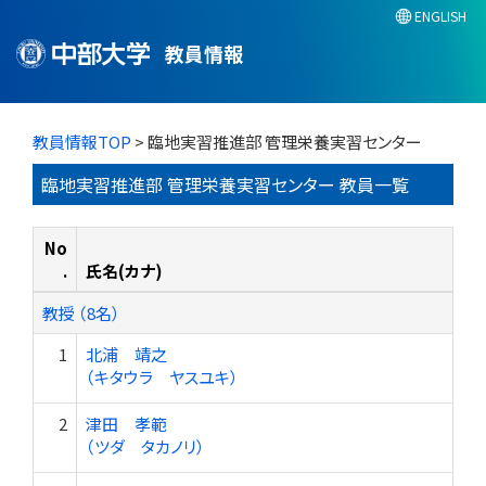
ENGLISH
教員情報
教員情報TOP
> 臨地実習推進部 管理栄養実習センター
臨地実習推進部 管理栄養実習センター 教員一覧
No
.
氏名(カナ)
教授 （8名）
1
北浦 靖之
（キタウラ ヤスユキ）
2
津田 孝範
（ツダ タカノリ）