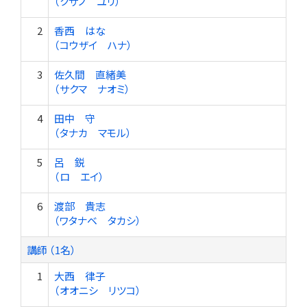
（クサノ ユリ）
2
香西 はな
（コウザイ ハナ）
3
佐久間 直緒美
（サクマ ナオミ）
4
田中 守
（タナカ マモル）
5
呂 鋭
（ロ エイ）
6
渡部 貴志
（ワタナベ タカシ）
講師 （1名）
1
大西 律子
（オオニシ リツコ）