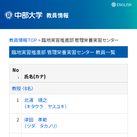
ENGLISH
教員情報
教員情報TOP
> 臨地実習推進部 管理栄養実習センター
臨地実習推進部 管理栄養実習センター 教員一覧
No
.
氏名(カナ)
教授 （8名）
1
北浦 靖之
（キタウラ ヤスユキ）
2
津田 孝範
（ツダ タカノリ）