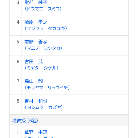
3
堂前 純子
（ドウマエ スミコ）
4
藤原 孝之
（フジワラ タカユキ）
5
前野 善孝
（マエノ ヨシタカ）
6
宮田 茂
（ミヤタ シゲル）
7
森山 龍一
（モリヤマ リュウイチ）
8
吉村 和也
（ヨシムラ カズヤ）
准教授 （6名）
1
草野 由理