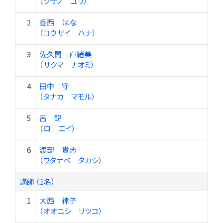
（クサノ ユリ）
2
香西 はな
（コウザイ ハナ）
3
佐久間 直緒美
（サクマ ナオミ）
4
田中 守
（タナカ マモル）
5
呂 鋭
（ロ エイ）
6
渡部 貴志
（ワタナベ タカシ）
講師 （1名）
1
大西 律子
（オオニシ リツコ）