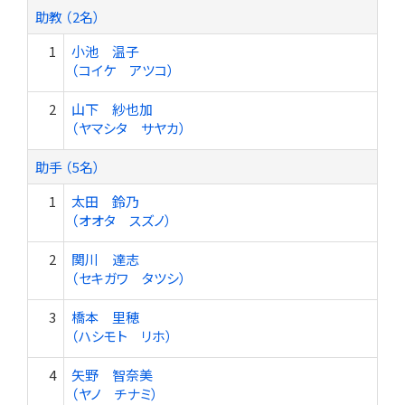
助教 （2名）
1
小池 温子
（コイケ アツコ）
2
山下 紗也加
（ヤマシタ サヤカ）
助手 （5名）
1
太田 鈴乃
（オオタ スズノ）
2
関川 達志
（セキガワ タツシ）
3
橋本 里穂
（ハシモト リホ）
4
矢野 智奈美
（ヤノ チナミ）