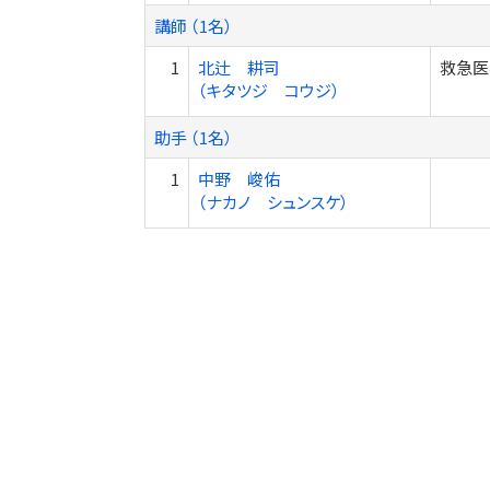
講師 （1名）
1
北辻 耕司
救急医
（キタツジ コウジ）
助手 （1名）
1
中野 峻佑
（ナカノ シュンスケ）