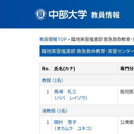
教員情報
教員情報TOP
> 臨地実習推進部 救急救命教育
臨地実習推進部 救急救命教育･実習センター
No.
氏名(カナ)
専門分
教授 （1名）
1
馬場 礼三
胎児医
（ババ レイゾウ）
准教授 （1名）
1
岡村 雪子
公衆衛
（オカムラ ユキコ）