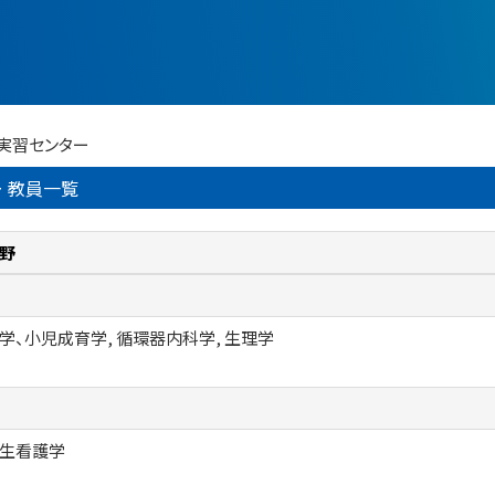
･実習センター
 教員一覧
野
学、小児成育学, 循環器内科学, 生理学
生看護学