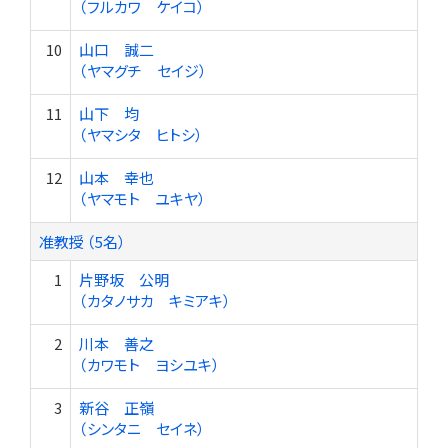
（フルカワ ケイコ）
10
山口 誠二
（ヤマグチ セイジ）
11
山下 均
（ヤマシタ ヒトシ）
12
山本 幸也
（ヤマモト ユキヤ）
准教授 （5名）
1
片野坂 公明
（カタノサカ キミアキ）
2
川本 善之
（カワモト ヨシユキ）
3
新谷 正嶺
（シンタニ セイネ）