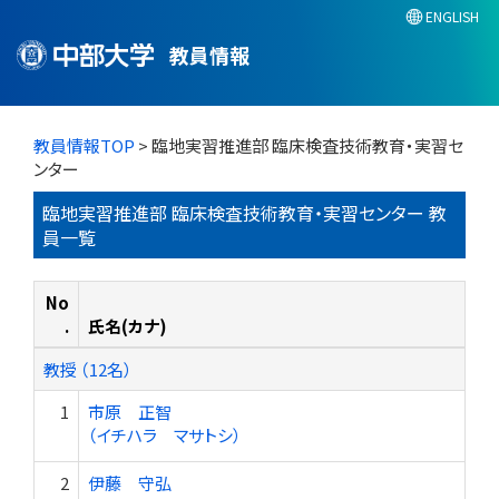
ENGLISH
教員情報
教員情報TOP
> 臨地実習推進部 臨床検査技術教育・実習セ
ンター
臨地実習推進部 臨床検査技術教育・実習センター 教
員一覧
No
.
氏名(カナ)
教授 （12名）
1
市原 正智
（イチハラ マサトシ）
2
伊藤 守弘