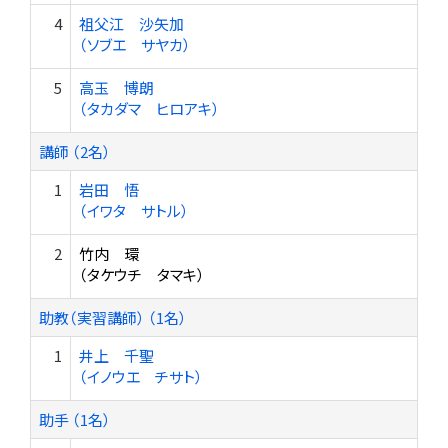
4
祖父江 沙矢加
（ソブエ サヤカ）
5
高玉 博朗
（タカダマ ヒロアキ）
講師 （2名）
1
岩田 悟
（イワタ サトル）
2
竹内 環
（タケウチ タマキ）
助教（実習講師） （1名）
1
井上 千聖
（イノウエ チサト）
助手 （1名）