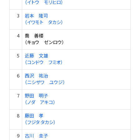
（イトウ モリヒロ）
3
岩本 隆司
（イワモト タカシ）
4
喬 善楼
（キョウ ゼンロウ）
5
近藤 文雄
（コンドウ フミオ）
6
西沢 祐治
（ニシザワ ユウジ）
7
野田 明子
（ノダ アキコ）
8
藤田 孝
（フジタ タカシ）
9
古川 圭子