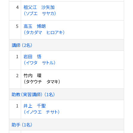
4
祖父江 沙矢加
（ソブエ サヤカ）
5
高玉 博朗
（タカダマ ヒロアキ）
講師 （2名）
1
岩田 悟
（イワタ サトル）
2
竹内 環
（タケウチ タマキ）
助教（実習講師） （1名）
1
井上 千聖
（イノウエ チサト）
助手 （1名）