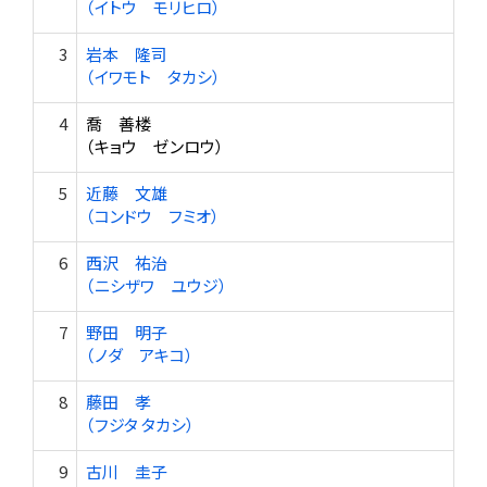
（イトウ モリヒロ）
3
岩本 隆司
（イワモト タカシ）
4
喬 善楼
（キョウ ゼンロウ）
5
近藤 文雄
（コンドウ フミオ）
6
西沢 祐治
（ニシザワ ユウジ）
7
野田 明子
（ノダ アキコ）
8
藤田 孝
（フジタ タカシ）
9
古川 圭子