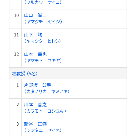
（フルカワ ケイコ）
10
山口 誠二
（ヤマグチ セイジ）
11
山下 均
（ヤマシタ ヒトシ）
12
山本 幸也
（ヤマモト ユキヤ）
准教授 （5名）
1
片野坂 公明
（カタノサカ キミアキ）
2
川本 善之
（カワモト ヨシユキ）
3
新谷 正嶺
（シンタニ セイネ）