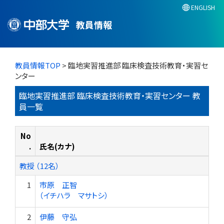
ENGLISH
教員情報
教員情報TOP
> 臨地実習推進部 臨床検査技術教育・実習セ
ンター
臨地実習推進部 臨床検査技術教育・実習センター 教
員一覧
No
.
氏名(カナ)
教授 （12名）
1
市原 正智
（イチハラ マサトシ）
2
伊藤 守弘