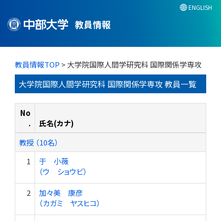
ENGLISH
教員情報
教員情報TOP
> 大学院国際人間学研究科 国際関係学専攻
大学院国際人間学研究科 国際関係学専攻 教員一覧
No
.
氏名(カナ)
教授 （10名）
1
于 小薇
（ウ ショウビ）
2
加々美 康彦
（カガミ ヤスヒコ）