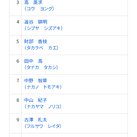
3
高 英求
（コウ ヨング）
4
澁谷 鎮明
（シブヤ シズアキ）
5
財部 香枝
（タカラベ カエ）
6
田中 高
（タナカ タカシ）
7
中野 智章
（ナカノ トモアキ）
8
中山 紀子
（ナカヤマ ノリコ）
9
古澤 礼太
（フルサワ レイタ）