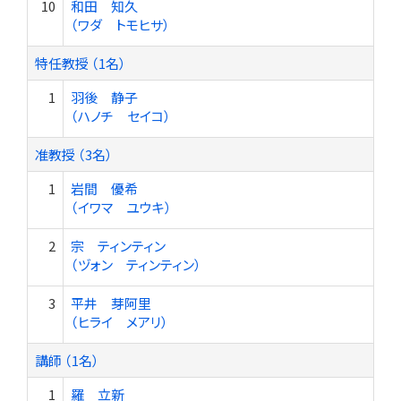
10
和田 知久
（ワダ トモヒサ）
特任教授 （1名）
1
羽後 静子
（ハノチ セイコ）
准教授 （3名）
1
岩間 優希
（イワマ ユウキ）
2
宗 ティンティン
（ヅォン ティンティン）
3
平井 芽阿里
（ヒライ メアリ）
講師 （1名）
1
羅 立新