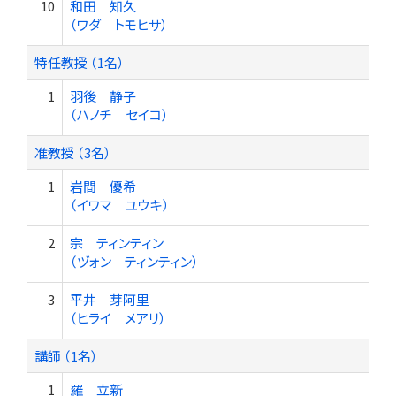
10
和田 知久
（ワダ トモヒサ）
特任教授 （1名）
1
羽後 静子
（ハノチ セイコ）
准教授 （3名）
1
岩間 優希
（イワマ ユウキ）
2
宗 ティンティン
（ヅォン ティンティン）
3
平井 芽阿里
（ヒライ メアリ）
講師 （1名）
1
羅 立新