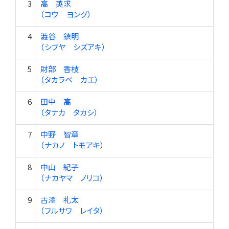
3
高 英求
（コウ ヨング）
4
澁谷 鎮明
（シブヤ シズアキ）
5
財部 香枝
（タカラベ カエ）
6
田中 高
（タナカ タカシ）
7
中野 智章
（ナカノ トモアキ）
8
中山 紀子
（ナカヤマ ノリコ）
9
古澤 礼太
（フルサワ レイタ）