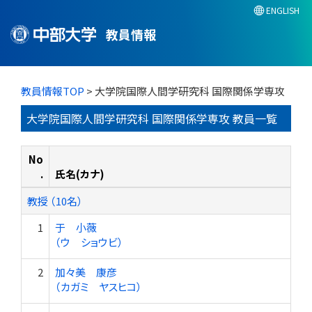
ENGLISH
教員情報
教員情報TOP
> 大学院国際人間学研究科 国際関係学専攻
大学院国際人間学研究科 国際関係学専攻 教員一覧
No
.
氏名(カナ)
教授 （10名）
1
于 小薇
（ウ ショウビ）
2
加々美 康彦
（カガミ ヤスヒコ）