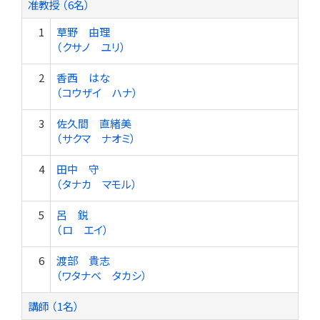
准教授 （6名）
1
草野 由理
（クサノ ユリ）
2
香西 はな
（コウザイ ハナ）
3
佐久間 直緒美
（サクマ ナオミ）
4
田中 守
（タナカ マモル）
5
呂 鋭
（ロ エイ）
6
渡部 貴志
（ワタナベ タカシ）
講師 （1名）