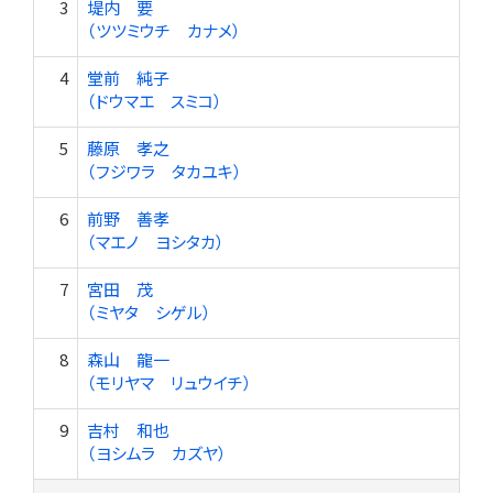
3
堤内 要
（ツツミウチ カナメ）
4
堂前 純子
（ドウマエ スミコ）
5
藤原 孝之
（フジワラ タカユキ）
6
前野 善孝
（マエノ ヨシタカ）
7
宮田 茂
（ミヤタ シゲル）
8
森山 龍一
（モリヤマ リュウイチ）
9
吉村 和也
（ヨシムラ カズヤ）