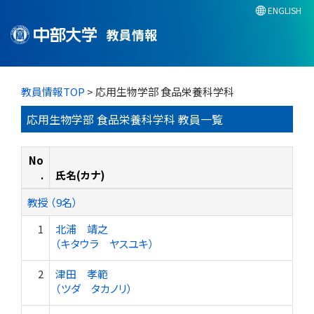
ENGLISH
教員情報
教員情報TOP
> 応用生物学部 食品栄養科学科
応用生物学部 食品栄養科学科 教員一覧
No
.
氏名(カナ)
教授 （9名）
1
北浦 靖之
（キタウラ ヤスユキ）
2
津田 孝範
（ツダ タカノリ）