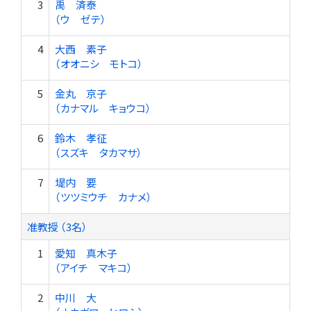
3
禹 済泰
（ウ ゼテ）
4
大西 素子
（オオニシ モトコ）
5
金丸 京子
（カナマル キョウコ）
6
鈴木 孝征
（スズキ タカマサ）
7
堤内 要
（ツツミウチ カナメ）
准教授 （3名）
1
愛知 真木子
（アイチ マキコ）
2
中川 大