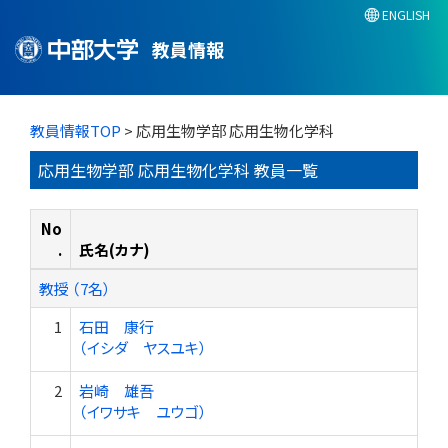
ENGLISH
教員情報
教員情報TOP
> 応用生物学部 応用生物化学科
応用生物学部 応用生物化学科 教員一覧
No
.
氏名(カナ)
教授 （7名）
1
石田 康行
（イシダ ヤスユキ）
2
岩崎 雄吾
（イワサキ ユウゴ）