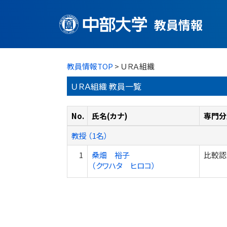
教員情報
教員情報TOP
> ＵＲＡ組織
ＵＲＡ組織 教員一覧
No.
氏名(カナ)
専門分
教授 （1名）
1
桑畑 裕子
比較認
（クワハタ ヒロコ）