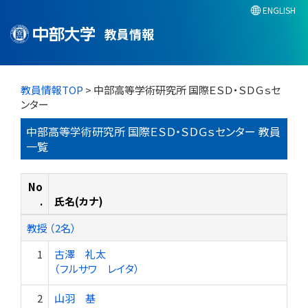
ENGLISH
教員情報
教員情報TOP
> 中部高等学術研究所 国際ＥＳＤ・ＳＤＧｓセ
ンター
中部高等学術研究所 国際ＥＳＤ・ＳＤＧｓセンター 教員
一覧
No
.
氏名(カナ)
教授 （2名）
1
古澤 礼太
（フルサワ レイタ）
2
山羽 基