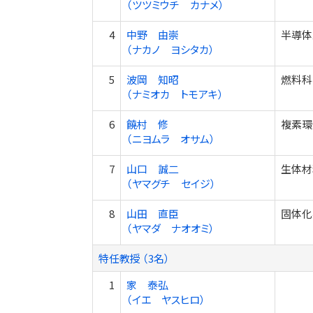
（ツツミウチ カナメ）
4
中野 由崇
半導体
（ナカノ ヨシタカ）
5
波岡 知昭
燃料科学
（ナミオカ トモアキ）
6
饒村 修
複素環
（ニヨムラ オサム）
7
山口 誠二
生体材
（ヤマグチ セイジ）
8
山田 直臣
固体化学
（ヤマダ ナオオミ）
特任教授 （3名）
1
家 泰弘
（イエ ヤスヒロ）