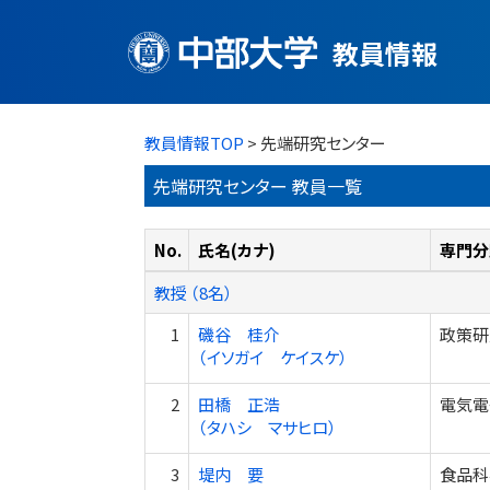
教員情報
教員情報TOP
> 先端研究センター
先端研究センター 教員一覧
No.
氏名(カナ)
専門分
教授 （8名）
1
磯谷 桂介
政策研
（イソガイ ケイスケ）
2
田橋 正浩
電気電
（タハシ マサヒロ）
3
堤内 要
食品科