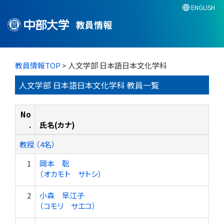
ENGLISH
教員情報
教員情報TOP
> 人文学部 日本語日本文化学科
人文学部 日本語日本文化学科 教員一覧
No
.
氏名(カナ)
教授 （4名）
1
岡本 聡
（オカモト サトシ）
2
小森 早江子
（コモリ サエコ）