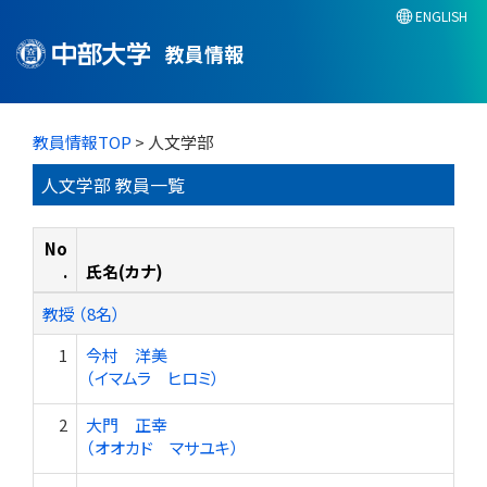
ENGLISH
教員情報
教員情報TOP
> 人文学部
人文学部 教員一覧
No
.
氏名(カナ)
教授 （8名）
1
今村 洋美
（イマムラ ヒロミ）
2
大門 正幸
（オオカド マサユキ）