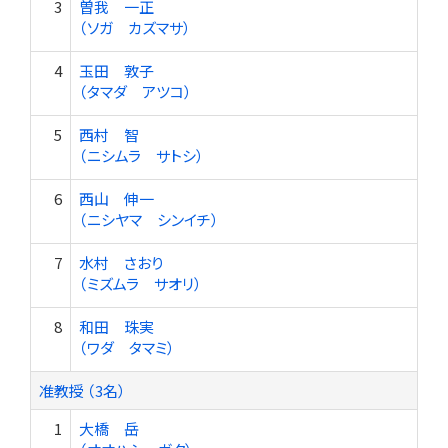
3
曽我 一正
（ソガ カズマサ）
4
玉田 敦子
（タマダ アツコ）
5
西村 智
（ニシムラ サトシ）
6
西山 伸一
（ニシヤマ シンイチ）
7
水村 さおり
（ミズムラ サオリ）
8
和田 珠実
（ワダ タマミ）
准教授 （3名）
1
大橋 岳